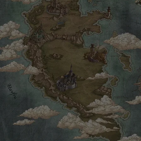
面對著來
從世界各地
鍛造出各種
為武
在提高武
發掘出最終將
即使是
也能用手
路途中遇上
在命運
一同踏上