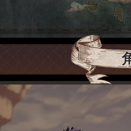
這或許不
卻是個讓你每夜夢